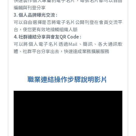
快速製作個人專屬的電子名片，每張名片都可以自由
編輯與刊登分享
3. 個人品牌曝光交流 :
可以自由選擇是否將電子名片公開刊登在會員交流平
台，使您更有效地接觸組織人脈
4. 社群連結分享與會友QR Code :
可以將個人電子名片透過Mail、簡訊、各大通訊軟
體、社群平台分享出去，快速達成業務擴展服務
職業連結操作步驟說明影片